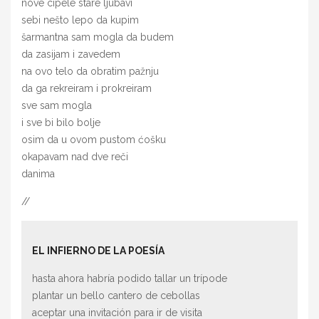
nove cipele stare ljubavi
sebi nešto lepo da kupim
šarmantna sam mogla da budem
da zasijam i zavedem
na ovo telo da obratim pažnju
da ga rekreiram i prokreiram
sve sam mogla
i sve bi bilo bolje
osim da u ovom pustom ćošku
okapavam nad dve reči
danima
//
EL INFIERNO DE LA POESÍA
hasta ahora habría podido tallar un trípode
plantar un bello cantero de cebollas
aceptar una invitación para ir de visita