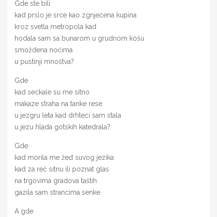
Gde ste bili
kad prslo je srce kao zgnječena kupina
kroz svetla metropola kad
hodala sam sa bunarom u grudnom košu
smoždena noćima
u pustinji mnoštva?
Gde
kad seckale su me sitno
makaze straha na tanke rese
u jezgru leta kad drhteći sam stala
u jezu hlada gotskih katedrala?
Gde
kad morila me žeđ suvog jezika
kad za reč sitnu ili poznat glas
na trgovima gradova taštih
gazila sam strancima senke
A gde