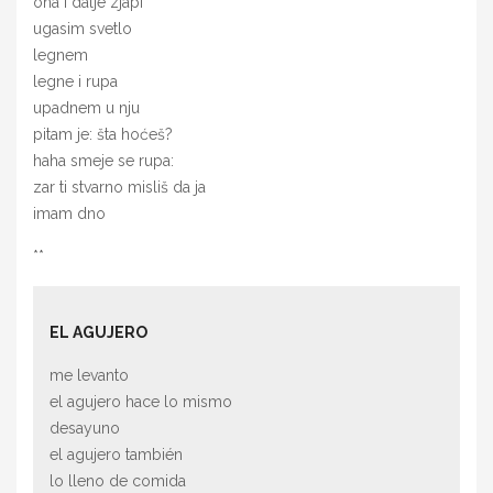
ona i dalje zjapi
ugasim svetlo
legnem
legne i rupa
upadnem u nju
pitam je: šta hoćeš?
haha smeje se rupa:
zar ti stvarno misliš da ja
imam dno
**
EL AGUJERO
me levanto
el agujero hace lo mismo
desayuno
el agujero también
lo lleno de comida