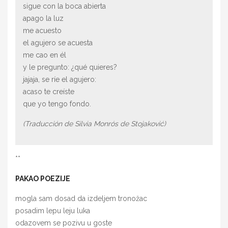
sigue con la boca abierta
apago la luz
me acuesto
el agujero se acuesta
me cao en él
y le pregunto: ¿qué quieres?
jajaja, se ríe el agujero:
acaso te creíste
que yo tengo fondo.
(Traducción de Silvia Monrós de Stojaković)
**
PAKAO POEZIJE
mogla sam dosad da izdeljem tronožac
posadim lepu leju luka
odazovem se pozivu u goste