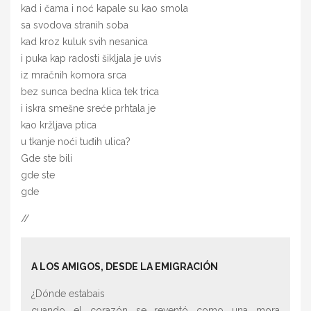
kad i čama i noć kapale su kao smola
sa svodova stranih soba
kad kroz kuluk svih nesanica
i puka kap radosti šikljala je uvis
iz mračnih komora srca
bez sunca bedna klica tek trica
i iskra smešne sreće prhtala je
kao kržljava ptica
u tkanje noći tuđih ulica?
Gde ste bili
gde ste
gde
//
A LOS AMIGOS, DESDE LA EMIGRACIÓN
¿Dónde estabais
cuando el corazón se reventó como una mora