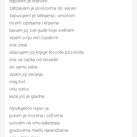
napunim je hranom
zatrpavam je poslovima do večeri
zapušujem je šetnjama i umorom
novim cipelama i krpama
bacam joj sve ljude koje sretnem
sipam u nju reči lopatom
ona zeva
ubacujem joj knjige filozofe pozorišta
ona se čačka od dosade
širi samu sebe
sipam joj sećanja
onaj bol
onu sreću
kaže još je gladna
otputujemo rupa i ja
punim je morima i ostrvima
suncem na vrhu katedrala
gradovima među narandžama