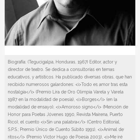
Biografía:
(Tegucigalpa, Honduras, 1967) Editor, actor y
director de teatro. Se dedica a consultorías en temas
educativos, y artísticos. Ha publicado diversas obras, que han
recibido numerosos galardones: <i>Todo es amor tras esta
nostalgia</i> (Premio Lira de Oro Olimpia Varela y Varela
1987 en la modalidad de poesía), <i>Borges</i> (en la
modalidad de ensayo), <i>Amoroso signo</i> (Mención de
Honor para Poetas Jóvenes 1990, Revista Mairena, Puerto
Rico), el cuento <i>Sin una palabra</i> (Centro Editorial,
S.P.S.; Premio Único de Cuento Súbito 1991), <i>Animal de
ritos</i> (Premio Víctor Hugo de Poesía 2003), <i>Me iré