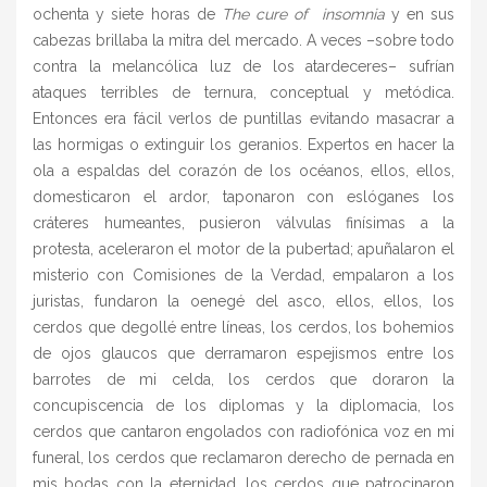
ochenta y siete horas de
The cure of insomnia
y en sus
cabezas brillaba la mitra del mercado. A veces –sobre todo
contra la melancólica luz de los atardeceres– sufrían
ataques terribles de ternura, conceptual y metódica.
Entonces era fácil verlos de puntillas evitando masacrar a
las hormigas o extinguir los geranios. Expertos en hacer la
ola a espaldas del corazón de los océanos, ellos, ellos,
domesticaron el ardor, taponaron con eslóganes los
cráteres humeantes, pusieron válvulas finísimas a la
protesta, aceleraron el motor de la pubertad; apuñalaron el
misterio con Comisiones de la Verdad, empalaron a los
juristas, fundaron la oenegé del asco, ellos, ellos, los
cerdos que degollé entre líneas, los cerdos, los bohemios
de ojos glaucos que derramaron espejismos entre los
barrotes de mi celda, los cerdos que doraron la
concupiscencia de los diplomas y la diplomacia, los
cerdos que cantaron engolados con radiofónica voz en mi
funeral, los cerdos que reclamaron derecho de pernada en
mis bodas con la eternidad, los cerdos que patrocinaron