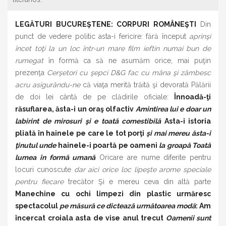
LEGĂTURI BUCUREŞTENE: CORPURI ROMÂNEŞTI
Din
punct de vedere politic asta-i fericire: fără început
aprinşi
încet toţi la un loc într-un mare film ieftin numai bun de
rumegat
în formă ca să ne asumăm orice, mai puţin
prezenţa
Cerşetori cu şepci D&G fac cu mâna şi zâmbesc
acru asigurându-ne
că viaţa merită trăită şi devorată Pălării
de doi lei cântă de pe clădirile oficiale:
Înnoadă-ţi
răsuflarea, ăsta-i un oraş olfactiv
Amintirea lui e doar un
labirint de mirosuri şi e toată comestibilă
Asta-i istoria
pliată în hainele pe care le tot porţi
şi mai mereu ăsta-i
ţinutul unde
hainele-i poartă pe oameni
la groapă Toată
lumea în formă umană
Oricare are nume diferite pentru
locuri cunoscute
dar aici orice loc lipeşte arome speciale
pentru fiecare
trecător Şi e mereu ceva din altă parte
Manechine cu ochi limpezi din plastic urmăresc
spectacolul
pe măsură ce dictează următoarea modă
: Am
încercat croiala asta de vise anul trecut
Oamenii sunt