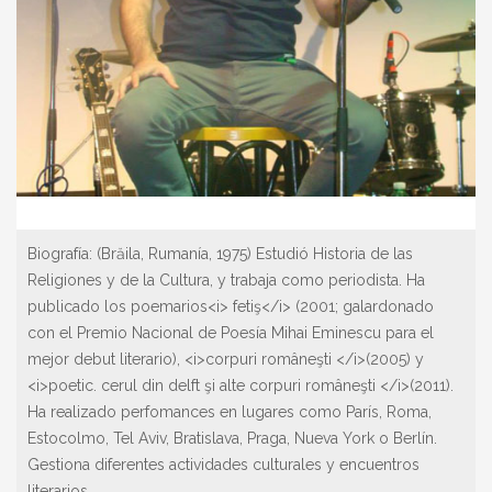
Biografía:
(Brăila, Rumanía, 1975) Estudió Historia de las
Religiones y de la Cultura, y trabaja como periodista. Ha
publicado los poemarios<i> fetiş</i> (2001; galardonado
con el Premio Nacional de Poesía Mihai Eminescu para el
mejor debut literario), <i>corpuri româneşti </i>(2005) y
<i>poetic. cerul din delft şi alte corpuri româneşti </i>(2011).
Ha realizado perfomances en lugares como París, Roma,
Estocolmo, Tel Aviv, Bratislava, Praga, Nueva York o Berlín.
Gestiona diferentes actividades culturales y encuentros
literarios.