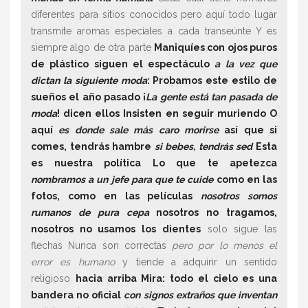
diferentes para sitios conocidos pero aquí todo lugar
transmite aromas especiales a cada transeúnte Y es
siempre algo de otra parte
Maniquíes con ojos puros
de plástico siguen el espectáculo
a la vez que
dictan la siguiente moda
: Probamos este estilo de
sueños el año pasado ¡
La gente está tan pasada de
moda
! dicen ellos Insisten en seguir muriendo O
aquí
es donde sale más caro morirse
así que si
comes, tendrás hambre
si bebes, tendrás sed
Esta
es nuestra política Lo que te apetezca
nombramos a un jefe para que te cuide
como en las
fotos, como en las películas
nosotros somos
rumanos de pura cepa
nosotros no tragamos,
nosotros no usamos los dientes
solo sigue las
flechas Nunca son correctas
pero por lo menos el
error es humano
y tiende a adquirir un sentido
religioso
hacia arriba Mira: todo el cielo es una
bandera no oficial
con signos extraños que inventan