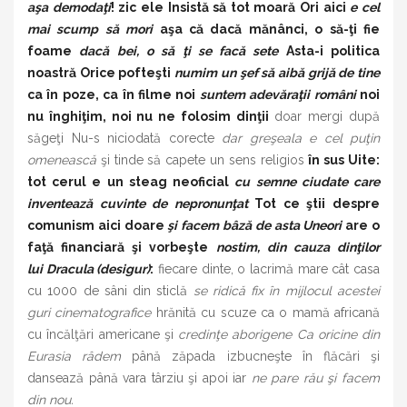
aşa demodaţi
! zic ele Insistă să tot moară Ori aici
e cel
mai scump să mori
aşa că dacă mănânci, o să-ţi fie
foame
dacă bei, o să ţi se facă sete
Asta-i politica
noastră Orice pofteşti
numim un şef să aibă grijă de tine
ca în poze, ca în filme noi
suntem adevăraţii români
noi
nu înghiţim, noi nu ne folosim dinţii
doar mergi după
săgeţi Nu-s niciodată corecte
dar greşeala e cel puţin
omenească
şi tinde să capete un sens religios
în sus Uite:
tot cerul e un steag neoficial
cu semne ciudate care
inventează cuvinte de nepronunţat
Tot ce ştii despre
comunism aici doare
şi facem bâză de asta Uneori
are o
faţă financiară şi vorbeşte
nostim, din cauza dinţilor
lui Dracula (desigur)
:
fiecare dinte, o lacrimă mare cât casa
cu 1000 de sâni din sticlă
se ridică fix în mijlocul acestei
guri cinematografice
hrănită cu scuze ca o mamă africană
cu încălţări americane şi
credinţe aborigene Ca oricine din
Eurasia râdem
până zăpada izbucneşte în flăcări şi
dansează până vara târziu şi apoi iar
ne pare rău şi facem
din nou.