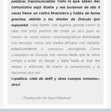
palabras impronunciables
Todo lo que sabes del
comunismo aquí duele
y nos burlamos de ello A
veces
tiene un rostro financiero y habla
de forma
graciosa, debido a los dientes de Drácula (por
supuesto)
:
cada diente, una lágrima grande como la
casa con 1000 pechos de cristal
se alza justo en
medio de estas bocas cinematográficas
alimentada
con excusas como una madre africana con calzado
estadounidense y
creencias aborígenes Como
cualquiera en Eurasia nos reímos
hasta que la nieve
rompe a arder en llamas y baila hasta el final del
verano y entonces de nuevo
lo lamentamos y lo
hacemos otra vez
(«poético. cielo de delft y otros cuerpos rumanos»,
2011)
(Traducción de Suso Moinhos)