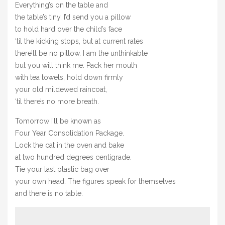
Everything’s on the table and
the table’s tiny. I’d send you a pillow
to hold hard over the child’s face
‘til the kicking stops, but at current rates
there’ll be no pillow. I am the unthinkable
but you will think me. Pack her mouth
with tea towels, hold down firmly
your old mildewed raincoat,
‘til there’s no more breath.
Tomorrow I’ll be known as
Four Year Consolidation Package.
Lock the cat in the oven and bake
at two hundred degrees centigrade.
Tie your last plastic bag over
your own head. The figures speak for themselves
and there is no table.