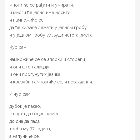
многи ће се рађати и умирати,
и многи ће једно име носити
и намножиће се
да ће хиљаде лежати у једном гробу
и у једном гробу 77 људи истога имена.
Чуо сам,
намножиће се се злооки и сторепи,
и они што палацају
и они прогунутих језика
и крезуби намножиће се, и незахвални.
И чуо сам
дубок је пакао,
са врха да бациш камен
до дна да пада
треба му 77 година,
а напуниће се.