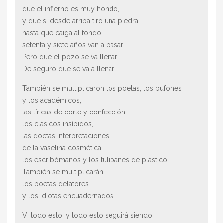
que el infierno es muy hondo,
y que si desde arriba tiro una piedra,
hasta que caiga al fondo,
setenta y siete años van a pasar.
Pero que el pozo se va llenar.
De seguro que se va a llenar.
También se multiplicaron los poetas, los bufones
y los académicos,
las líricas de corte y confección,
los clásicos insípidos,
las doctas interpretaciones
de la vaselina cosmética,
los escribómanos y los tulipanes de plástico.
También se multiplicarán
los poetas delatores
y los idiotas encuadernados.
Vi todo esto, y todo esto seguirá siendo.