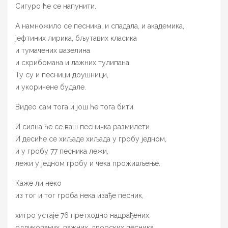
Сигуро ће се напунити.
А намножило се песника, и спадала, и академика,
јефтиних лирика, бљутавих класика
и тумачених вазелина
и скрибомана и лажних тулипана.
Ту су и песници доушници,
и укоричене будале.
Видео сам тога и још ће тога бити.
И силна ће се ваш песничка размилети.
И десиће се хиљаде хиљада у гробу једном,
и у гробу 77 песника лежи,
лежи у једном гробу и чека проживљење.
Каже ли неко
из тог и тог гроба нека изађе песник,
хитро устаје 76 претходно надрађених,
одликованих, важних, дворских песника,