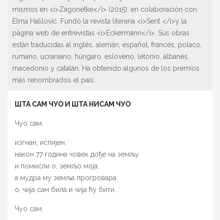
mismos en <i>Zagonetke</i> (2015), en colaboración con
Elma Halilović. Fundó la revista literaria <i>Sent </i>y la
página web de entrevistas <i>Eckermann</i>. Sus obras
están traducidas al inglés, alemán, español, francés, polaco,
rumano, ucraniano, húngaro, esloveno, letonio, albanés,
macedonio y catalán. Ha obtenido algunos de los premios
más renombrados el país.
ШТА САМ ЧУО И ШТА НИСАМ ЧУО
Чуо сам,
изгнан, испијен,
након 77 година човек дође на земљу
и помисли о, земљо моја,
а мудра му земља прогровара
о, чија сам била и чија ћу бити.
Чуо сам