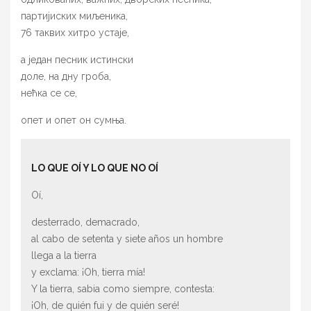
партијиских миљеника,
76 таквих хитро устаје,
а један песник истински
доле, на дну гроба,
нећка се се,
опет и опет он сумња.
LO QUE OÍ Y LO QUE NO OÍ
Oí,
desterrado, demacrado,
al cabo de setenta y siete años un hombre
llega a la tierra
y exclama: ¡Oh, tierra mía!
Y la tierra, sabia como siempre, contesta:
¡Oh, de quién fui y de quién seré!