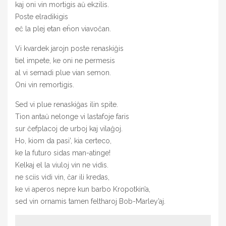
kaj oni vin mortigis aŭ ekzilis.
Poste elradikigis
eĉ la plej etan eĥon viavoĉan.
Vi kvardek jarojn poste renaskiĝis
tiel impete, ke oni ne permesis
al vi semadi plue vian semon.
Oni vin remortigis.
Sed vi plue renaskiĝas ilin spite.
Tion antaŭ nelonge vi lastafoje faris
sur ĉefplacoj de urboj kaj vilaĝoj.
Ho, kiom da pasi’, kia certeco,
ke la futuro sidas man-atinge!
Kelkaj el la viuloj vin ne vidis.
ne sciis vidi vin, ĉar ili kredas,
ke vi aperos nepre kun barbo Kropotkin’a,
sed vin ornamis tamen feltharoj Bob-Marley’aj.