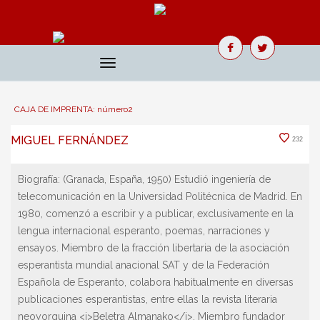
Toggle
navigation
CAJA DE IMPRENTA: número2
MIGUEL FERNÁNDEZ
232
Biografía:
(Granada, España, 1950) Estudió ingeniería de
telecomunicación en la Universidad Politécnica de Madrid. En
1980, comenzó a escribir y a publicar, exclusivamente en la
lengua internacional esperanto, poemas, narraciones y
ensayos. Miembro de la fracción libertaria de la asociación
esperantista mundial anacional SAT y de la Federación
Española de Esperanto, colabora habitualmente en diversas
publicaciones esperantistas, entre ellas la revista literaria
neoyorquina <i>Beletra Almanako</i>. Miembro fundador