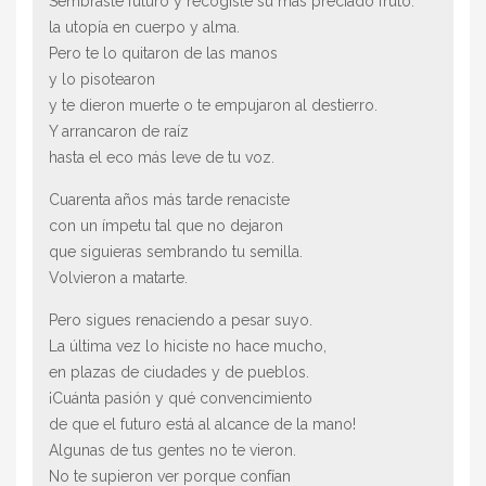
Sembraste futuro y recogiste su más preciado fruto:
la utopía en cuerpo y alma.
Pero te lo quitaron de las manos
y lo pisotearon
y te dieron muerte o te empujaron al destierro.
Y arrancaron de raíz
hasta el eco más leve de tu voz.
Cuarenta años más tarde renaciste
con un ímpetu tal que no dejaron
que siguieras sembrando tu semilla.
Volvieron a matarte.
Pero sigues renaciendo a pesar suyo.
La última vez lo hiciste no hace mucho,
en plazas de ciudades y de pueblos.
¡Cuánta pasión y qué convencimiento
de que el futuro está al alcance de la mano!
Algunas de tus gentes no te vieron.
No te supieron ver porque confían