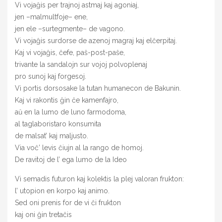
Vi vojaĝis per trajnoj astmaj kaj agoniaj,
jen –malmultfoje– ene,
jen ele –surtegmente– de vagono.
Vi vojaĝis surdorse de azenoj magraj kaj elĉerpitaj.
Kaj vi vojaĝis, ĉefe, paŝ-post-paŝe,
trivante la sandalojn sur vojoj polvoplenaj
pro sunoj kaj forgesoj.
Vi portis dorsosake la tutan humanecon de Bakunin.
Kaj vi rakontis ĝin ĉe kamenfajro,
aŭ en la lumo de luno farmodoma,
al taglaboristaro konsumita
de malsat’ kaj maljusto.
Via voĉ’ levis ĉiujn al la rango de homoj.
De ravitoj de l’ ega lumo de la Ideo
Vi semadis futuron kaj kolektis la plej valoran frukton:
l’ utopion en korpo kaj animo.
Sed oni prenis for de vi ĉi frukton
kaj oni ĝin tretaĉis