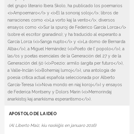
del grupo literario Ibera Skolo, ha publicado los poemarios
<i>Ampoemaro</i> y <i>El la sonoraj soloj</i>; libros de
narraciones como <i>La vorto kaj la vento</i>; diversos
ensayos como <i>Sur la spuroj de Federico García Lorca</i>
(sobre el escritor granadino); y ha traducido al esperanto a
García Lorca (<i>Sanga nupto</i> y <i>La domo de Bernarda
Alba</i>), a Miguel Hernández (<i>Poeto de l’ popolo</i>), a
las/os y poetas esenciales de la Generación del 27 y de la
Generación del 50 (<i>Poezio: armilo ŝargita per futuro</i>),
a Valle-Inclán (<i>Bohemiaj lumoj</i>), una antología de
poesía crítica actual española seleccionada por Alberto
García-Teresa (<i>Nova mondo en niaj koroj</i>) y ensayos
de Federica Montseny y Dolors Marin (<i>Memorindaj
anarkiistoj kaj anarkiisma esperantismo</i>).
APOSTOLO DE LA IDEO
(Al Liberto Maíz, kiu naskiĝis en januaro 2016)