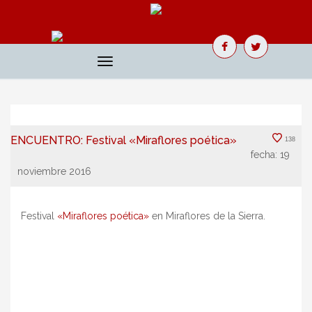
Toggle
navigation
ENCUENTRO: Festival «Miraflores poética»
138
fecha:
19
noviembre 2016
Festival
«Miraflores poética»
en Miraflores de la Sierra.