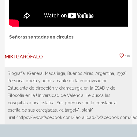
Señoras sentadas en círculos
MIKI GARÓFALO
110
Biografía:
(General Madariaga, Buenos Aires, Argentina, 1992)
Persona, poeta y actor amante de la improvisación.
Estudiante de dirección y dramaturgia en la ESAD y de
Filosofía en la Universidad de Valencia. Le busca las
cosquillas a una estatua. Sus poemas son la constancia
escrita de sus carcajadas. <a target="_blank"
href="https://www.facebook.com/laoralidad/">facebook.com/lao