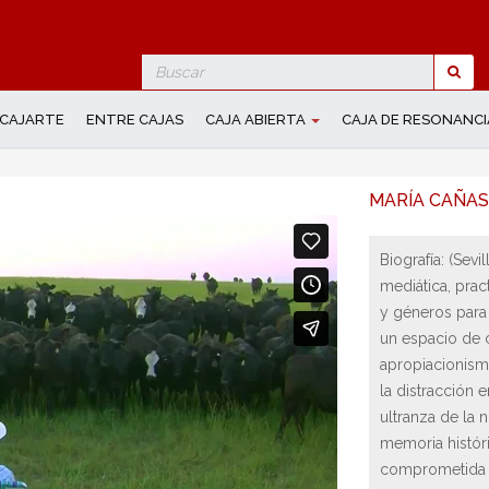
Search
for
CAJARTE
ENTRE CAJAS
CAJA ABIERTA
CAJA DE RESONANCI
MARÍA CAÑAS
Biografía:
(Sevil
mediática, prac
y géneros para 
un espacio de c
apropiacionismo
la distracción 
ultranza de la n
memoria históri
comprometida c