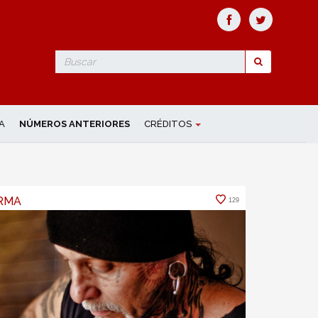
Search
for
A
NÚMEROS ANTERIORES
CRÉDITOS
RMA
129