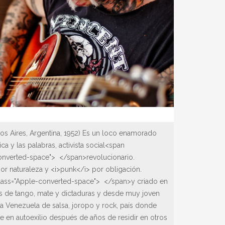
s Aires, Argentina, 1952) Es un loco enamorado
ica y las palabras, activista social<span
onverted-space"> </span>revolucionario.
or naturaleza y <i>punk</i> por obligación.
ass="Apple-converted-space"> </span>y criado en
s de tango, mate y dictaduras y desde muy joven
a Venezuela de salsa, joropo y rock, país donde
e en autoexilio después de años de residir en otros