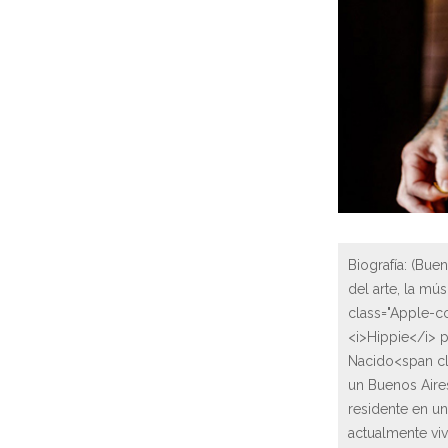
Biografía:
(Bueno
del arte, la mús
class="Apple-c
<i>Hippie</i> p
Nacido<span cl
un Buenos Aire
residente en un
actualmente viv